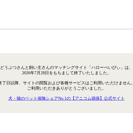
どうぶつさんと飼い主さんのマッチングサイト「ハローべいびぃ」は、
2026年7月28日をもちまして終了いたしました。
終了日以降、サイトの閲覧および各種サービスはご利用いただけません
ご利用いただきありがとうございました。
犬・猫のペット保険シェアNo.1の【アニコム損保】公式サイト