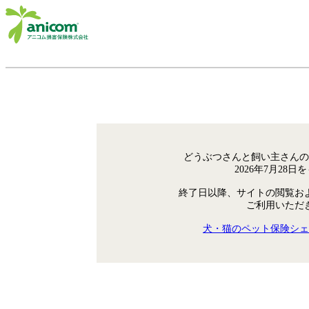
どうぶつさんと飼い主さんの
2026年7月28
終了日以降、サイトの閲覧お
ご利用いただ
犬・猫のペット保険シェ