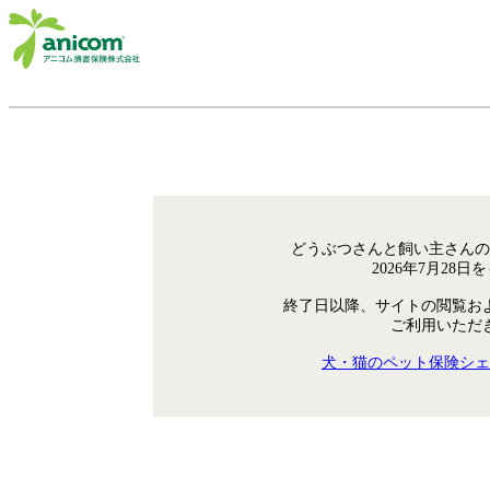
どうぶつさんと飼い主さんの
2026年7月28
終了日以降、サイトの閲覧お
ご利用いただ
犬・猫のペット保険シェ