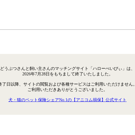
どうぶつさんと飼い主さんのマッチングサイト「ハローべいびぃ」は、
2026年7月28日をもちまして終了いたしました。
終了日以降、サイトの閲覧および各種サービスはご利用いただけません
ご利用いただきありがとうございました。
犬・猫のペット保険シェアNo.1の【アニコム損保】公式サイト