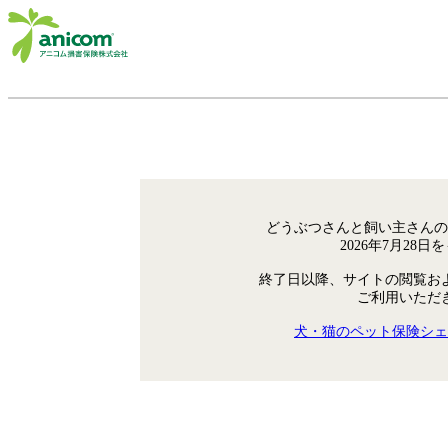
どうぶつさんと飼い主さんの
2026年7月28
終了日以降、サイトの閲覧お
ご利用いただ
犬・猫のペット保険シェ