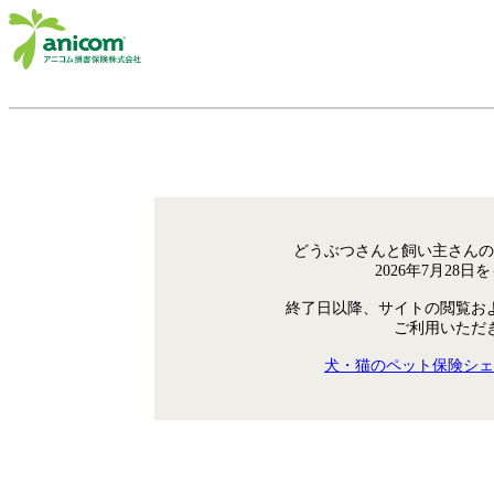
どうぶつさんと飼い主さんの
2026年7月28
終了日以降、サイトの閲覧お
ご利用いただ
犬・猫のペット保険シェ