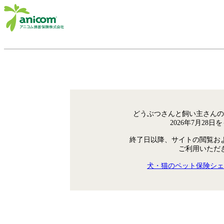
どうぶつさんと飼い主さんの
2026年7月28
終了日以降、サイトの閲覧お
ご利用いただ
犬・猫のペット保険シェ