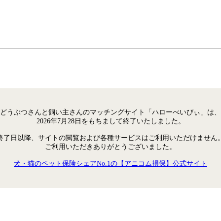
どうぶつさんと飼い主さんのマッチングサイト「ハローべいびぃ」は、
2026年7月28日をもちまして終了いたしました。
終了日以降、サイトの閲覧および各種サービスはご利用いただけません
ご利用いただきありがとうございました。
犬・猫のペット保険シェアNo.1の【アニコム損保】公式サイト