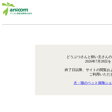
どうぶつさんと飼い主さんの
2026年7月28
終了日以降、サイトの閲覧お
ご利用いただ
犬・猫のペット保険シェ