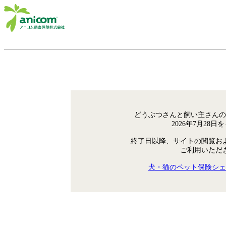
どうぶつさんと飼い主さんの
2026年7月28
終了日以降、サイトの閲覧お
ご利用いただ
犬・猫のペット保険シェ