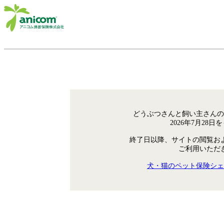
どうぶつさんと飼い主さんの
2026年7月28
終了日以降、サイトの閲覧お
ご利用いただ
犬・猫のペット保険シェ