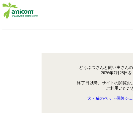
どうぶつさんと飼い主さんの
2026年7月28
終了日以降、サイトの閲覧お
ご利用いただ
犬・猫のペット保険シェ