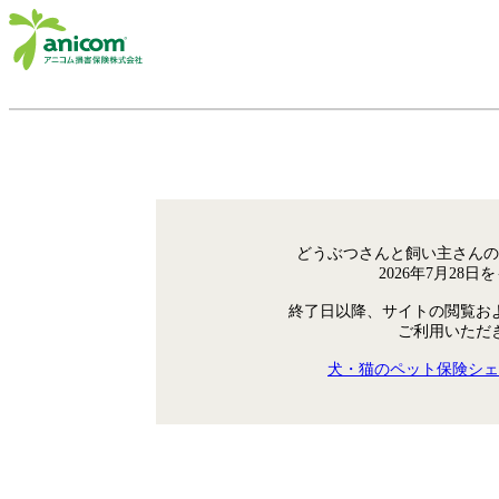
どうぶつさんと飼い主さんの
2026年7月28
終了日以降、サイトの閲覧お
ご利用いただ
犬・猫のペット保険シェ