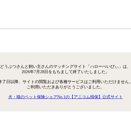
どうぶつさんと飼い主さんのマッチングサイト「ハローべいびぃ」は、
2026年7月28日をもちまして終了いたしました。
終了日以降、サイトの閲覧および各種サービスはご利用いただけません
ご利用いただきありがとうございました。
犬・猫のペット保険シェアNo.1の【アニコム損保】公式サイト