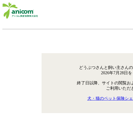
どうぶつさんと飼い主さんの
2026年7月28
終了日以降、サイトの閲覧お
ご利用いただ
犬・猫のペット保険シェ