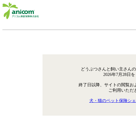
どうぶつさんと飼い主さんの
2026年7月28
終了日以降、サイトの閲覧お
ご利用いただ
犬・猫のペット保険シェ