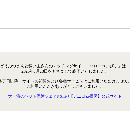
どうぶつさんと飼い主さんのマッチングサイト「ハローべいびぃ」は、
2026年7月28日をもちまして終了いたしました。
終了日以降、サイトの閲覧および各種サービスはご利用いただけません
ご利用いただきありがとうございました。
犬・猫のペット保険シェアNo.1の【アニコム損保】公式サイト