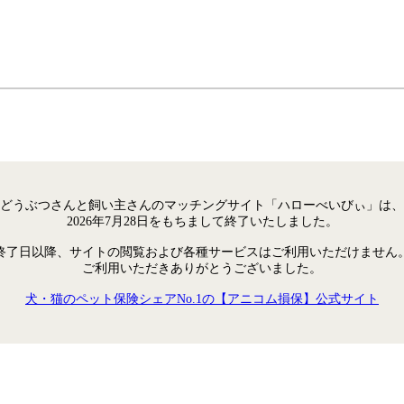
どうぶつさんと飼い主さんのマッチングサイト「ハローべいびぃ」は、
2026年7月28日をもちまして終了いたしました。
終了日以降、サイトの閲覧および各種サービスはご利用いただけません
ご利用いただきありがとうございました。
犬・猫のペット保険シェアNo.1の【アニコム損保】公式サイト