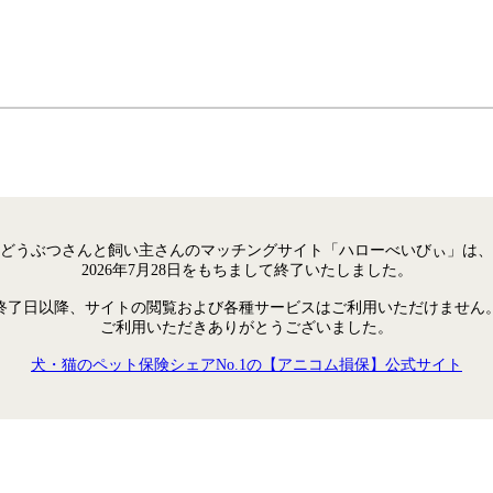
どうぶつさんと飼い主さんのマッチングサイト「ハローべいびぃ」は、
2026年7月28日をもちまして終了いたしました。
終了日以降、サイトの閲覧および各種サービスはご利用いただけません
ご利用いただきありがとうございました。
犬・猫のペット保険シェアNo.1の【アニコム損保】公式サイト