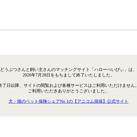
どうぶつさんと飼い主さんのマッチングサイト「ハローべいびぃ」は、
2026年7月28日をもちまして終了いたしました。
終了日以降、サイトの閲覧および各種サービスはご利用いただけません
ご利用いただきありがとうございました。
犬・猫のペット保険シェアNo.1の【アニコム損保】公式サイト