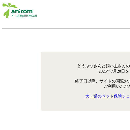
どうぶつさんと飼い主さんの
2026年7月28
終了日以降、サイトの閲覧お
ご利用いただ
犬・猫のペット保険シェ