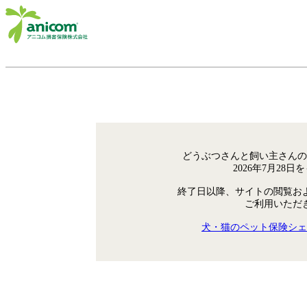
どうぶつさんと飼い主さんの
2026年7月28
終了日以降、サイトの閲覧お
ご利用いただ
犬・猫のペット保険シェ