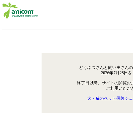
どうぶつさんと飼い主さんの
2026年7月28
終了日以降、サイトの閲覧お
ご利用いただ
犬・猫のペット保険シェ