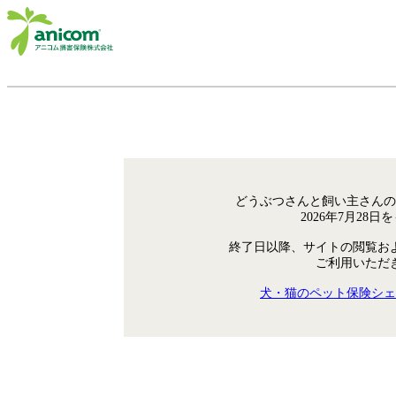
どうぶつさんと飼い主さんの
2026年7月28
終了日以降、サイトの閲覧お
ご利用いただ
犬・猫のペット保険シェ