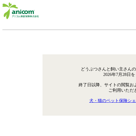
どうぶつさんと飼い主さんの
2026年7月28
終了日以降、サイトの閲覧お
ご利用いただ
犬・猫のペット保険シェ