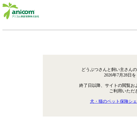
どうぶつさんと飼い主さんの
2026年7月28
終了日以降、サイトの閲覧お
ご利用いただ
犬・猫のペット保険シェ