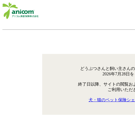
どうぶつさんと飼い主さんの
2026年7月28
終了日以降、サイトの閲覧お
ご利用いただ
犬・猫のペット保険シェ