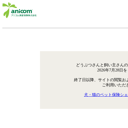
どうぶつさんと飼い主さんの
2026年7月28
終了日以降、サイトの閲覧お
ご利用いただ
犬・猫のペット保険シェ