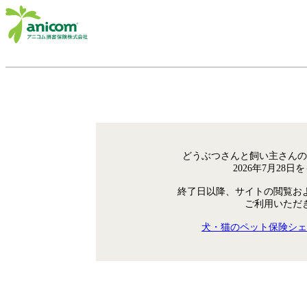
どうぶつさんと飼い主さんの
2026年7月28
終了日以降、サイトの閲覧お
ご利用いただ
犬・猫のペット保険シェ