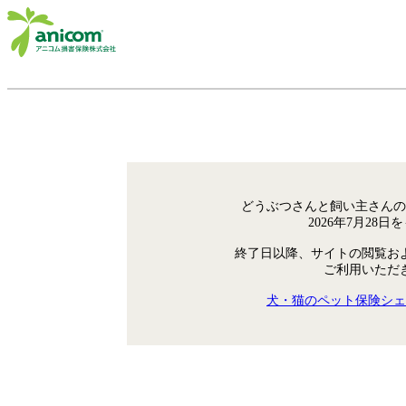
どうぶつさんと飼い主さんの
2026年7月28
終了日以降、サイトの閲覧お
ご利用いただ
犬・猫のペット保険シェ