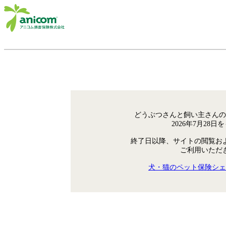
どうぶつさんと飼い主さんの
2026年7月28
終了日以降、サイトの閲覧お
ご利用いただ
犬・猫のペット保険シェ