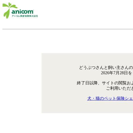
どうぶつさんと飼い主さんの
2026年7月28
終了日以降、サイトの閲覧お
ご利用いただ
犬・猫のペット保険シェ