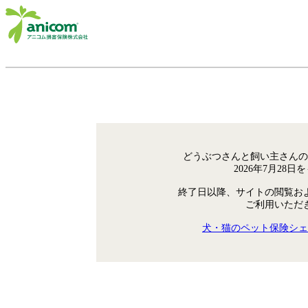
どうぶつさんと飼い主さんの
2026年7月28
終了日以降、サイトの閲覧お
ご利用いただ
犬・猫のペット保険シェ