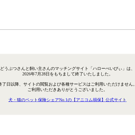
どうぶつさんと飼い主さんのマッチングサイト「ハローべいびぃ」は、
2026年7月28日をもちまして終了いたしました。
終了日以降、サイトの閲覧および各種サービスはご利用いただけません
ご利用いただきありがとうございました。
犬・猫のペット保険シェアNo.1の【アニコム損保】公式サイト