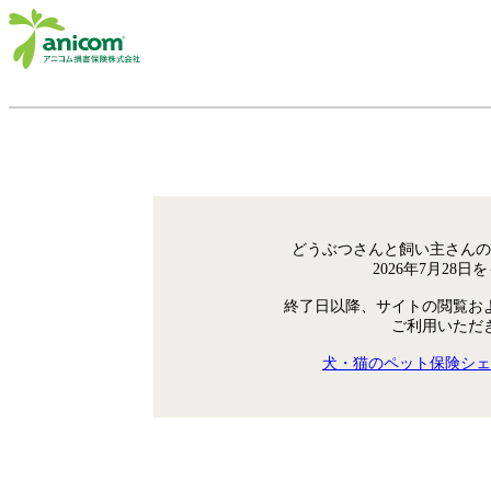
どうぶつさんと飼い主さんの
2026年7月28
終了日以降、サイトの閲覧お
ご利用いただ
犬・猫のペット保険シェ