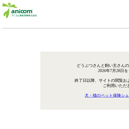
どうぶつさんと飼い主さんの
2026年7月28
終了日以降、サイトの閲覧お
ご利用いただ
犬・猫のペット保険シェ