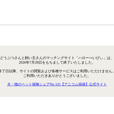
どうぶつさんと飼い主さんのマッチングサイト「ハローべいびぃ」は、
2026年7月28日をもちまして終了いたしました。
終了日以降、サイトの閲覧および各種サービスはご利用いただけません
ご利用いただきありがとうございました。
犬・猫のペット保険シェアNo.1の【アニコム損保】公式サイト