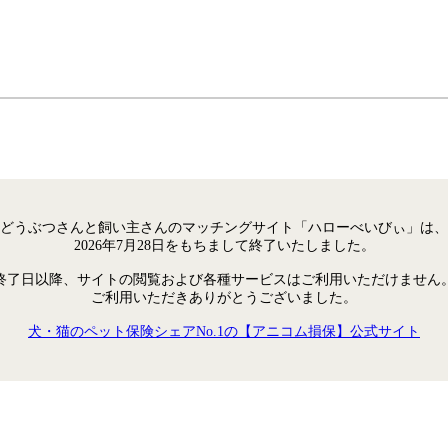
どうぶつさんと飼い主さんのマッチングサイト「ハローべいびぃ」は、
2026年7月28日をもちまして終了いたしました。
終了日以降、サイトの閲覧および各種サービスはご利用いただけません
ご利用いただきありがとうございました。
犬・猫のペット保険シェアNo.1の【アニコム損保】公式サイト