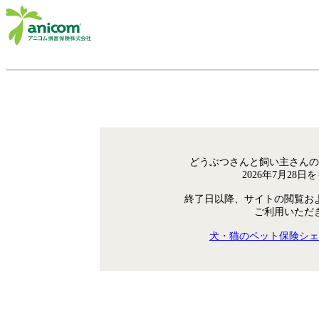
どうぶつさんと飼い主さんの
2026年7月28
終了日以降、サイトの閲覧お
ご利用いただ
犬・猫のペット保険シェ