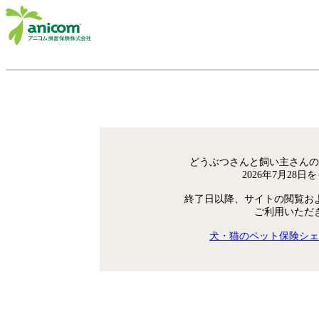
どうぶつさんと飼い主さんの
2026年7月28
終了日以降、サイトの閲覧お
ご利用いただ
犬・猫のペット保険シェ