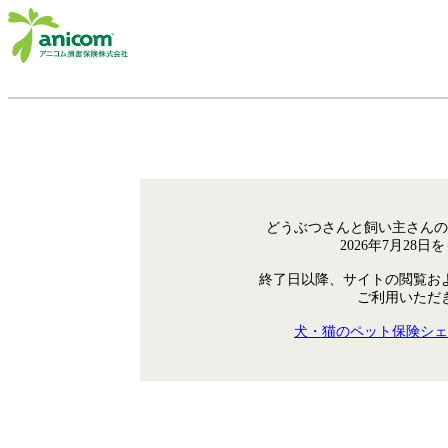
どうぶつさんと飼い主さんの
2026年7月28
終了日以降、サイトの閲覧お
ご利用いただ
犬・猫のペット保険シェ