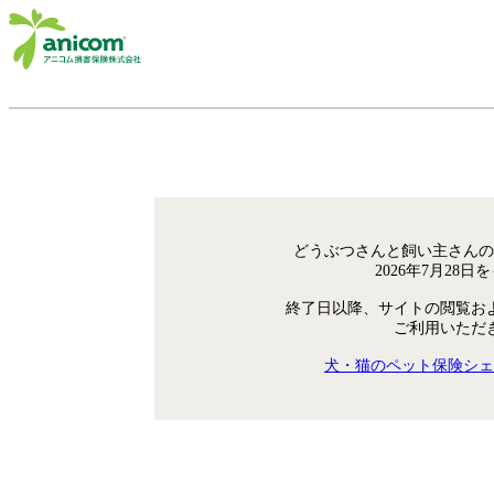
どうぶつさんと飼い主さんの
2026年7月28
終了日以降、サイトの閲覧お
ご利用いただ
犬・猫のペット保険シェ