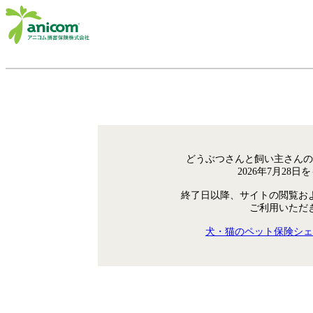
どうぶつさんと飼い主さんの
2026年7月28
終了日以降、サイトの閲覧お
ご利用いただ
犬・猫のペット保険シェ