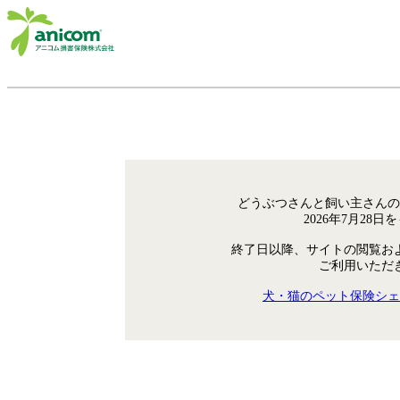
どうぶつさんと飼い主さんの
2026年7月28
終了日以降、サイトの閲覧お
ご利用いただ
犬・猫のペット保険シェ