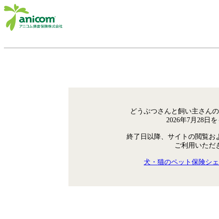
どうぶつさんと飼い主さんの
2026年7月28
終了日以降、サイトの閲覧お
ご利用いただ
犬・猫のペット保険シェ