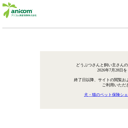
どうぶつさんと飼い主さんの
2026年7月28
終了日以降、サイトの閲覧お
ご利用いただ
犬・猫のペット保険シェ