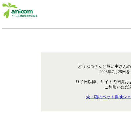
どうぶつさんと飼い主さんの
2026年7月28
終了日以降、サイトの閲覧お
ご利用いただ
犬・猫のペット保険シェ