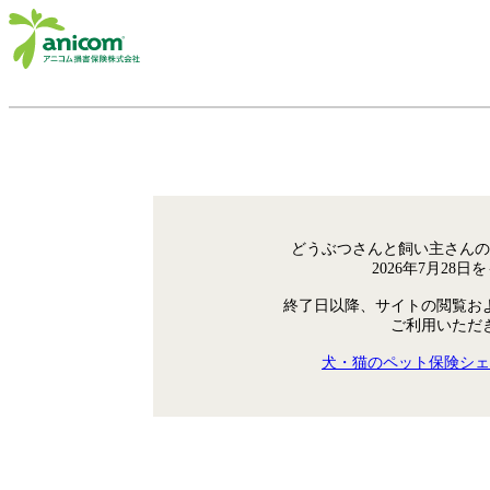
どうぶつさんと飼い主さんの
2026年7月28
終了日以降、サイトの閲覧お
ご利用いただ
犬・猫のペット保険シェ