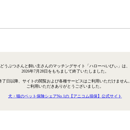
どうぶつさんと飼い主さんのマッチングサイト「ハローべいびぃ」は、
2026年7月28日をもちまして終了いたしました。
終了日以降、サイトの閲覧および各種サービスはご利用いただけません
ご利用いただきありがとうございました。
犬・猫のペット保険シェアNo.1の【アニコム損保】公式サイト