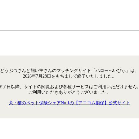
どうぶつさんと飼い主さんのマッチングサイト「ハローべいびぃ」は、
2026年7月28日をもちまして終了いたしました。
終了日以降、サイトの閲覧および各種サービスはご利用いただけません
ご利用いただきありがとうございました。
犬・猫のペット保険シェアNo.1の【アニコム損保】公式サイト